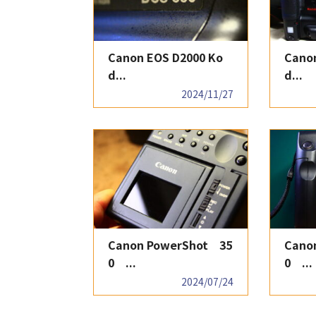
Canon EOS D2000 Ko
Cano
d...
d...
2024/11/27
Canon PowerShot 35
Cano
0 ...
0 ...
2024/07/24