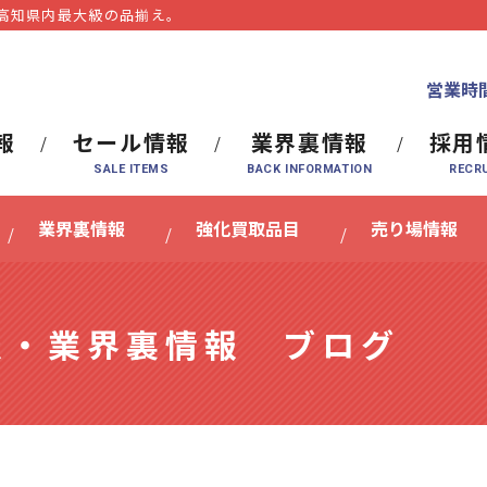
⾼知県内最⼤級の品揃え。
営業時間
報
セール情報
業界裏情報
採用
業界裏情報
強化買取品目
売り場情報
報・業界裏情報 ブログ