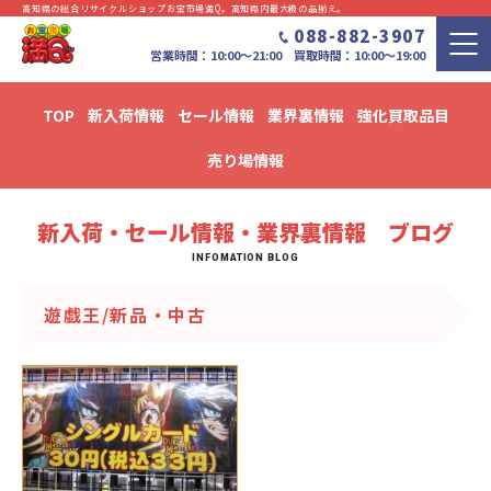
高知県の総合リサイクルショップお宝市場満Q。⾼知県内最⼤級の品揃え。
088-882-3907
営業時間：10:00〜21:00 買取時間：10:00～19:00
TOP
新入荷情報
セール情報
業界裏情報
強化買取品目
新入荷・セール情報・業界裏情報 ブログ
売り場情報
新入荷・セール情報・業界裏情報 ブログ
遊戯王/新品・中古