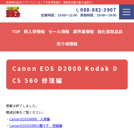
高知県の総合リサイクルショップお宝市場満Q。⾼知県内最⼤級の品揃え。
088-882-3907
営業時間：10:00〜21:00 買取時間：10:00～19:00
TOP
新入荷情報
セール情報
業界裏情報
強化買取品目
新入荷・セール情報・リユース情報 ブログ
売り場情報
Canon EOS D2000 Kodak D
CS 560 修理編
掲載は終了しました。
関連記事をご覧ください。
・
Canon EOS D6000 入荷編
・
Canon EOS D2000 2個イチ 完結編