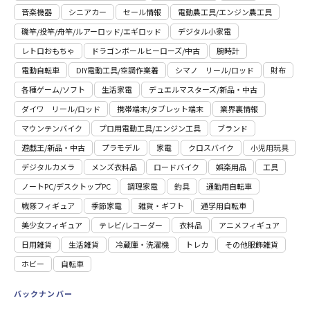
音楽機器
シニアカー
セール情報
電動農工具/エンジン農工具
磯竿/投竿/舟竿/ルアーロッド/エギロッド
デジタル小家電
レトロおもちゃ
ドラゴンボールヒーローズ/中古
腕時計
電動自転車
DIY電動工具/空調作業着
シマノ リール/ロッド
財布
各種ゲーム/ソフト
生活家電
デュエルマスターズ/新品・中古
ダイワ リール/ロッド
携帯端末/タブレット端末
業界裏情報
マウンテンバイク
プロ用電動⼯具/エンジン⼯具
ブランド
遊戯王/新品・中古
プラモデル
家電
クロスバイク
小児用玩具
デジタルカメラ
メンズ衣料品
ロードバイク
娯楽用品
工具
ノートPC/デスクトップPC
調理家電
釣具
通勤用自転車
戦隊フィギュア
季節家電
雑貨・ギフト
通学用自転車
美少女フィギュア
テレビ/レコーダー
衣料品
アニメフィギュア
日用雑貨
⽣活雑貨
冷蔵庫・洗濯機
トレカ
その他服飾雑貨
ホビー
自転車
バックナンバー