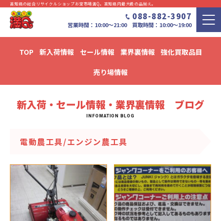
高知県の総合リサイクルショップお宝市場満Q。⾼知県内最⼤級の品揃え。
088-882-3907
営業時間：10:00〜21:00 買取時間：10:00～19:00
TOP
新入荷情報
セール情報
業界裏情報
強化買取品目
新入荷・セール情報・業界裏情報 ブログ
売り場情報
新入荷・セール情報・業界裏情報 ブログ
電動農工具/エンジン農工具