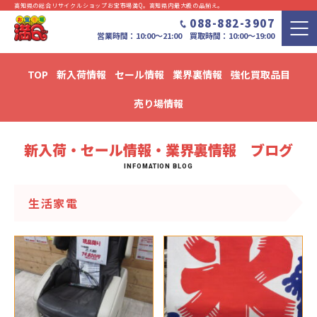
高知県の総合リサイクルショップお宝市場満Q。⾼知県内最⼤級の品揃え。
088-882-3907
営業時間：10:00〜21:00 買取時間：10:00～19:00
TOP
新入荷情報
セール情報
業界裏情報
強化買取品目
新入荷・セール情報・業界裏情報 ブログ
売り場情報
新入荷・セール情報・業界裏情報 ブログ
生活家電