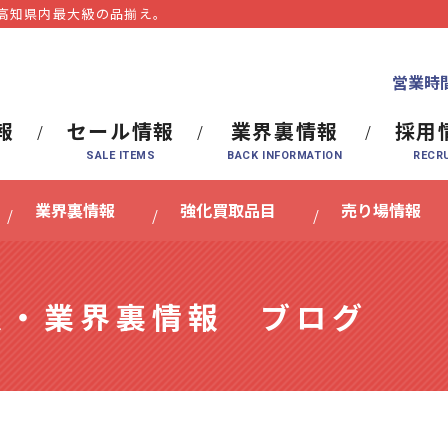
⾼知県内最⼤級の品揃え。
営業時間
報
セール情報
業界裏情報
採用
業界裏情報
強化買取品目
売り場情報
報・業界裏情報 ブログ