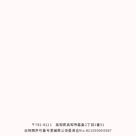
〒781-8121 ⾼知県⾼知市葛島2丁⽬3番51
古物商許可番号愛媛県公安委員会No.821030000567