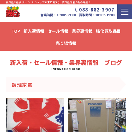
高知県の総合リサイクルショップお宝市場満Q。⾼知県内最⼤級の品揃え。
088-882-3907
営業時間：10:00〜21:00 買取時間：10:00～19:00
TOP
新入荷情報
セール情報
業界裏情報
強化買取品目
新入荷・セール情報・業界裏情報 ブログ
売り場情報
新入荷・セール情報・業界裏情報 ブログ
調理家電