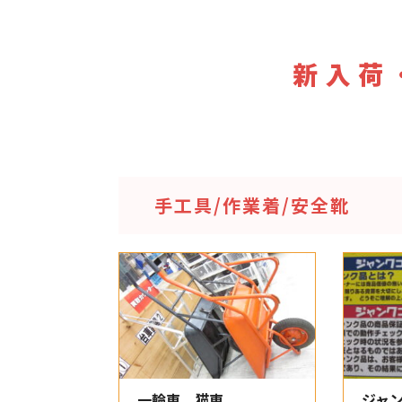
新入荷
⼿⼯具/作業着/安全靴
一輪車 猫車
ジャ