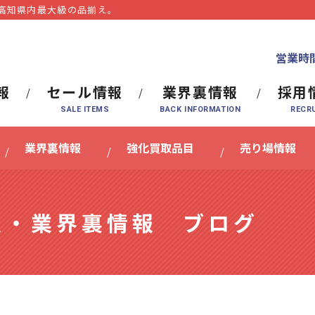
⾼知県内最⼤級の品揃え。
営業時間
報
セール情報
業界裏情報
採用
業界裏情報
強化買取品目
売り場情報
報・業界裏情報 ブログ