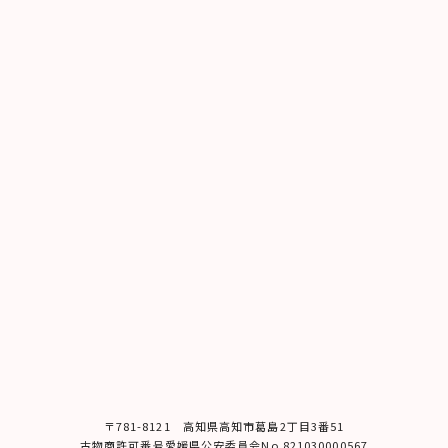
〒781-8121 ⾼知県⾼知市葛島2丁⽬3番51
古物商許可番号愛媛県公安委員会No.821030000567