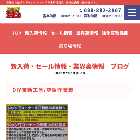
高知県の総合リサイクルショップお宝市場満Q。⾼知県内最⼤級の品揃え。
088-882-3907
営業時間：10:00〜21:00 買取時間：10:00～19:00
TOP
新入荷情報
セール情報
業界裏情報
強化買取品目
新入荷・セール情報・業界裏情報 ブログ
売り場情報
新入荷・セール情報・業界裏情報 ブログ
DIY電動工具/空調作業着