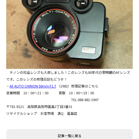
チノンの珍品レンズも入荷しました！このレンズも80年代の黎明期のAFレンズ
です。このレンズの修理日記もどうぞ！
・
AF AUTO CHINON 50mm F1.7
（1982）修理記事はこちら
営業時間 10：00～21：00 買取 10：00～19：00
TEL 088-882-3907
〒781-8121 高知県高知市葛島2丁目3番51
リサイクルショップ お宝市場 満Q 葛島店
記事一覧に戻る