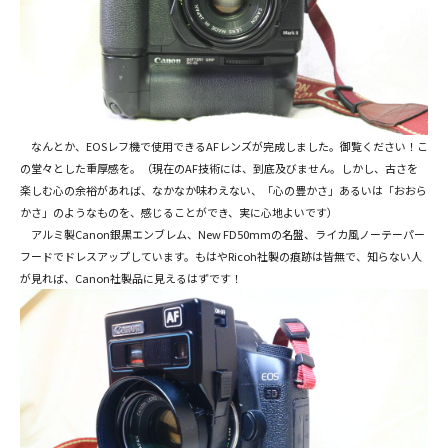
なんとか、EOSレフ機で使用できるAFレンズが完成しました。御覧ください！こ
の堂々とした重厚感を。（現在のAF技術には、到底及びません。しかし、古さを
楽しむ心の余裕があれば、なかなか味わえない、「心の豊かさ」あるいは「おおら
かさ」のようなものを、感じることができ、実に心地よいです）
アルミ製Canon銀黒エンブレム、New FD50mmの名盤、ライカ風ノーテーパー
フードでドレスアップしています。もはやRicoh社製の痕跡は皆無で、知らない人
が見れば、Canon社製品に見えるはずです！