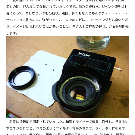
年もの間、押入れにて保管されていたようです。当然の成行き。ジャンク道を歩む
者にとって、カビなどいつもの症状。別段、怖くもなんともありま・・・・・・・
せん！？って言うのは、強がりで、ここまでのカビは、コーティングをも食いちぎ
り、ダメージは免れないことが多いことは、皆さんもご存知の通り。さぁ分解開始
します。
名盤は接着剤で固定されていました。精密ドライバーで慎重に取外し、見える3
本のネジを外すと、写真のようにフィルター枠が外れます。フィルター枠を外す
と、レンズの一番外側に、銀色のC型の金属が見えます。このC型座金は、距離リ