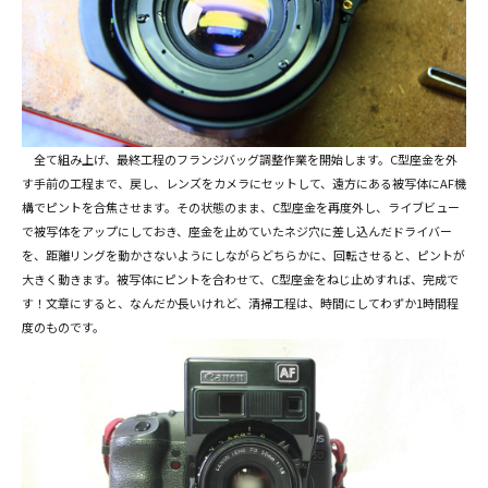
全て組み上げ、最終工程のフランジバッグ調整作業を開始します。C型座金を外
す手前の工程まで、戻し、レンズをカメラにセットして、遠方にある被写体にAF機
構でピントを合焦させます。その状態のまま、C型座金を再度外し、ライブビュー
で被写体をアップにしておき、座金を止めていたネジ穴に差し込んだドライバー
を、距離リングを動かさないようにしながらどちらかに、回転させると、ピントが
大きく動きます。被写体にピントを合わせて、C型座金をねじ止めすれば、完成で
す！文章にすると、なんだか長いけれど、清掃工程は、時間にしてわずか1時間程
度のものです。