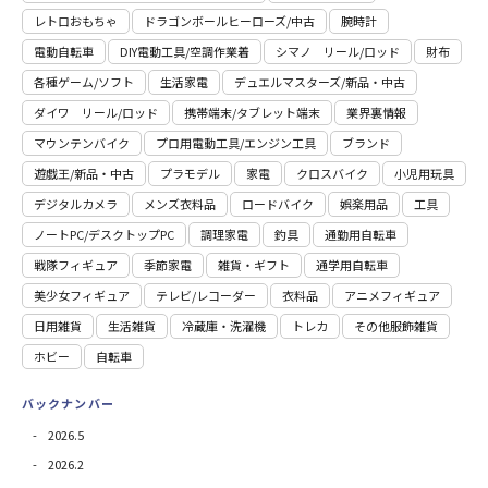
レトロおもちゃ
ドラゴンボールヒーローズ/中古
腕時計
電動自転車
DIY電動工具/空調作業着
シマノ リール/ロッド
財布
各種ゲーム/ソフト
生活家電
デュエルマスターズ/新品・中古
ダイワ リール/ロッド
携帯端末/タブレット端末
業界裏情報
マウンテンバイク
プロ用電動⼯具/エンジン⼯具
ブランド
遊戯王/新品・中古
プラモデル
家電
クロスバイク
小児用玩具
デジタルカメラ
メンズ衣料品
ロードバイク
娯楽用品
工具
ノートPC/デスクトップPC
調理家電
釣具
通勤用自転車
戦隊フィギュア
季節家電
雑貨・ギフト
通学用自転車
美少女フィギュア
テレビ/レコーダー
衣料品
アニメフィギュア
日用雑貨
⽣活雑貨
冷蔵庫・洗濯機
トレカ
その他服飾雑貨
ホビー
自転車
バックナンバー
2026.5
2026.2