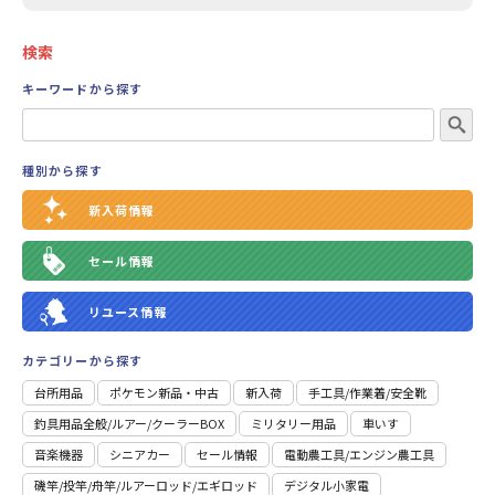
検索
キーワードから探す
種別から探す
新入荷情報
セール情報
リユース情報
カテゴリーから探す
台所用品
ポケモン新品・中古
新入荷
⼿⼯具/作業着/安全靴
釣具用品全般/ルアー/クーラーBOX
ミリタリー用品
車いす
音楽機器
シニアカー
セール情報
電動農工具/エンジン農工具
磯竿/投竿/舟竿/ルアーロッド/エギロッド
デジタル小家電