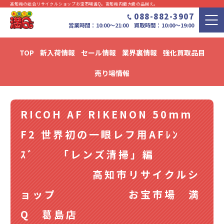
高知県の総合リサイクルショップお宝市場満Q。⾼知県内最⼤級の品揃え。
088-882-3907
営業時間：10:00〜21:00 買取時間：10:00～19:00
TOP
新入荷情報
セール情報
業界裏情報
強化買取品目
新入荷・セール情報・リユース情報 ブログ
売り場情報
RICOH AF RIKENON 50mm
F2 世界初の一眼レフ用AFﾚﾝ
ｽﾞ 「レンズ清掃」編
高知市リサイクルシ
ョップ お宝市場 満
Q 葛島店