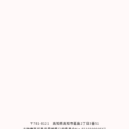
〒781-8121 ⾼知県⾼知市葛島2丁⽬3番51
古物商許可番号愛媛県公安委員会No.821030000567