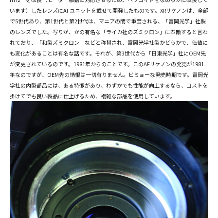
います）したレンズにAFユニットを載せて開発したものです。XRリケノンは、全部
で5世代あり、第1世代と第2世代は、マニアの間で重宝される、「富岡光学」社製
のレンズでした。写りが、かの有名な「ライカ社のズミクロン」に匹敵すると言わ
れており、「和製ズミクロン」などと称賛され、富岡光学社製かどうかで、価値に
も変化があることは有名な話です。それが、第3世代から「日東光学」社にOEM先
が変更されているのです。1981年からのことです。このAFリケノンの発売が1981
年なのですが、OEM先の情報は一切有りません。ビミョーな発売時期です。富岡光
学社の内製部品には、ある特徴があり、わずかでも性能が向上するなら、コストを
掛けてでも良い製品に仕上げるため、複雑な部品を使用しています。