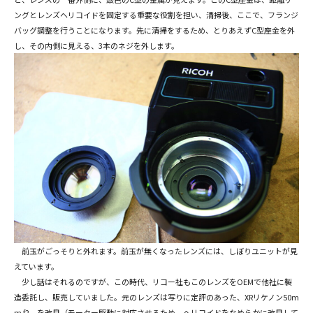
ングとレンズヘリコイドを固定する重要な役割を担い、清掃後、ここで、フランジ
バッグ調整を行うことになります。先に清掃をするため、とりあえずC型座金を外
し、その内側に見える、3本のネジを外します。
前玉がごっそりと外れます。前玉が無くなったレンズには、しぼりユニットが見
えています。
少し話はそれるのですが、この時代、リコー社もこのレンズをOEMで他社に製
造委託し、販売していました。元のレンズは写りに定評のあった、XRリケノン50m
m f2 を改良（モーター駆動に対応させるため、ヘリコイドをなめらかに改良して