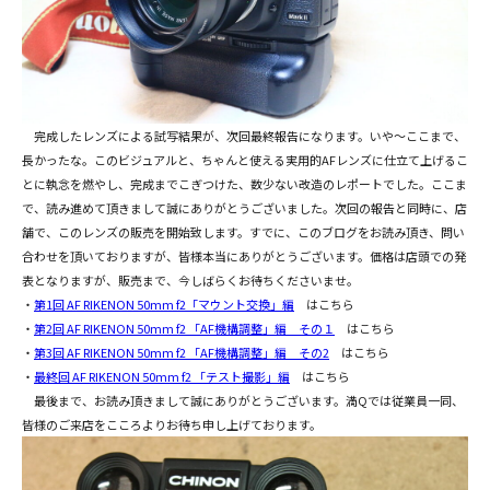
完成したレンズによる試写結果が、次回最終報告になります。いや～ここまで、
長かったな。このビジュアルと、ちゃんと使える実用的AFレンズに仕立て上げるこ
とに執念を燃やし、完成までこぎつけた、数少ない改造のレポートでした。ここま
で、読み進めて頂きまして誠にありがとうございました。次回の報告と同時に、店
舗で、このレンズの販売を開始致します。すでに、このブログをお読み頂き、問い
合わせを頂いておりますが、皆様本当にありがとうございます。価格は店頭での発
表となりますが、販売まで、今しばらくお待ちくださいませ。
・
第1回 AF RIKENON 50mm f2「マウント交換」編
はこちら
・
第2回 AF RIKENON 50mm f2 「AF機構調整」編 その１
はこちら
・
第3回 AF RIKENON 50mm f2 「AF機構調整」編 その2
はこちら
・
最終回 AF RIKENON 50mm f2 「テスト撮影」編
はこちら
最後まで、お読み頂きまして誠にありがとうございます。満Qでは従業員一同、
皆様のご来店をこころよりお待ち申し上げております。