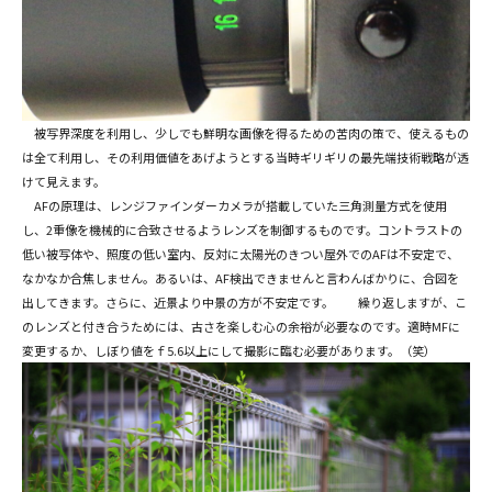
被写界深度を利用し、少しでも鮮明な画像を得るための苦肉の策で、使えるもの
は全て利用し、その利用価値をあげようとする当時ギリギリの最先端技術戦略が透
けて見えます。
AFの原理は、レンジファインダーカメラが搭載していた三角測量方式を使用
し、2重像を機械的に合致させるようレンズを制御するものです。コントラストの
低い被写体や、照度の低い室内、反対に太陽光のきつい屋外でのAFは不安定で、
なかなか合焦しません。あるいは、AF検出できませんと言わんばかりに、合図を
出してきます。さらに、近景より中景の方が不安定です。 繰り返しますが、こ
のレンズと付き合うためには、古さを楽しむ心の余裕が必要なのです。適時MFに
変更するか、しぼり値をｆ5.6以上にして撮影に臨む必要があります。（笑）