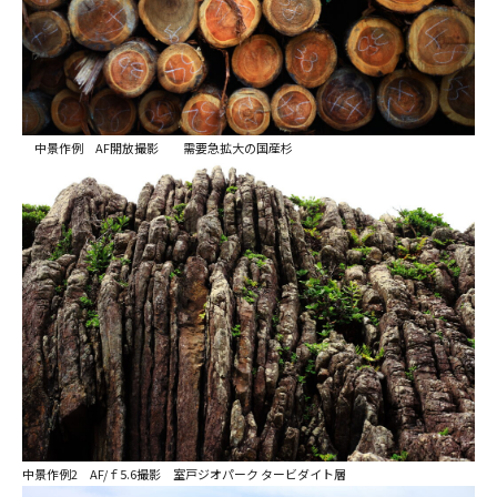
中景作例 AF開放撮影 需要急拡大の国産杉
中景作例2 AF/ｆ5.6撮影 室戸ジオパーク タービダイト層