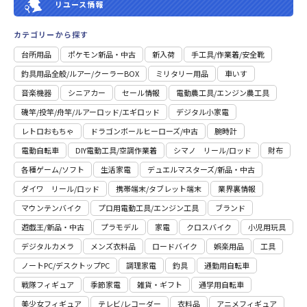
リユース情報
カテゴリーから探す
台所用品
ポケモン新品・中古
新入荷
⼿⼯具/作業着/安全靴
釣具用品全般/ルアー/クーラーBOX
ミリタリー用品
車いす
音楽機器
シニアカー
セール情報
電動農工具/エンジン農工具
磯竿/投竿/舟竿/ルアーロッド/エギロッド
デジタル小家電
レトロおもちゃ
ドラゴンボールヒーローズ/中古
腕時計
電動自転車
DIY電動工具/空調作業着
シマノ リール/ロッド
財布
各種ゲーム/ソフト
生活家電
デュエルマスターズ/新品・中古
ダイワ リール/ロッド
携帯端末/タブレット端末
業界裏情報
マウンテンバイク
プロ用電動⼯具/エンジン⼯具
ブランド
遊戯王/新品・中古
プラモデル
家電
クロスバイク
小児用玩具
デジタルカメラ
メンズ衣料品
ロードバイク
娯楽用品
工具
ノートPC/デスクトップPC
調理家電
釣具
通勤用自転車
戦隊フィギュア
季節家電
雑貨・ギフト
通学用自転車
美少女フィギュア
テレビ/レコーダー
衣料品
アニメフィギュア