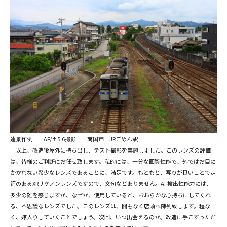
遠景作例 AF/ｆ5.6撮影 南国市 JRごめん駅
以上、改造後屋外に持ち出し、テスト撮影を実施しました。このレンズの評価
は、皆様のご判断にお任せ致します。私的には、十分な画質性能で、外ではお目に
かかれない希少なレンズであることに、満足です。もともと、写りが良いことで定
評のあるXRリケノンレンズですので、文句などありません。AF検出性能力には、
多少の難を感じますが、なぜか、使用していると、おおらかな心持ちにしてくれ
る、不思議なレンズでした。このレンズは、間もなく店頭へ陳列致します。程な
く、嫁入りしていくことでしょう。次回、いつ出会えるのか。改造に手こずっただ