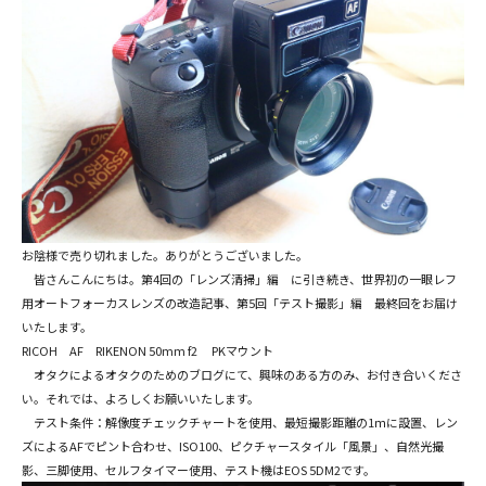
お陰様で売り切れました。ありがとうございました。
皆さんこんにちは。第4回の「レンズ清掃」編 に引き続き、世界初の一眼レフ
用オートフォーカスレンズの改造記事、第5回「テスト撮影」編 最終回をお届け
いたします。
RICOH AF RIKENON 50mm f2 PKマウント
オタクによるオタクのためのブログにて、興味のある方のみ、お付き合いくださ
い。それでは、よろしくお願いいたします。
テスト条件：解像度チェックチャートを使用、最短撮影距離の1ｍに設置、レン
ズによるAFでピント合わせ、ISO100、ピクチャースタイル「風景」、自然光撮
影、三脚使用、セルフタイマー使用、テスト機はEOS 5DM2です。