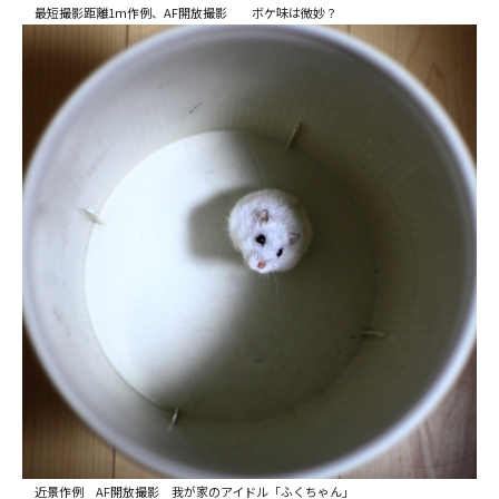
最短撮影距離1ｍ作例、AF開放撮影 ボケ味は微妙？
近景作例 AF開放撮影 我が家のアイドル「ふくちゃん」