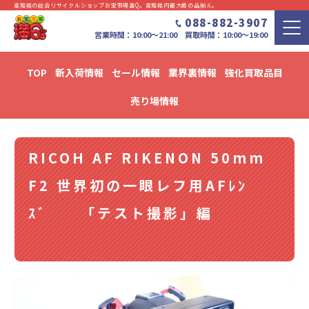
高知県の総合リサイクルショップお宝市場満Q。⾼知県内最⼤級の品揃え。
088-882-3907
営業時間：10:00〜21:00 買取時間：10:00～19:00
TOP
新入荷情報
セール情報
業界裏情報
強化買取品目
新入荷・セール情報・リユース情報 ブログ
売り場情報
RICOH AF RIKENON 50mm
F2 世界初の一眼レフ用AFﾚﾝ
ｽﾞ 「テスト撮影」編