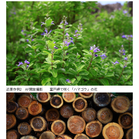
近景作例2 AF開放撮影 室戸岬で咲く「ハマゴウ」の花