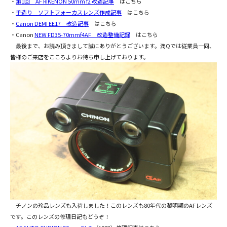
・
第1回 AF RIKENON 50mm f2 改造記事
はこちら
・
手造り ソフトフォーカスレンズ作成記事
はこちら
・
Canon DEMI EE17 改造記事
はこちら
・Canon
NEW FD35-70mmf4AF 改造整備記録
はこちら
最後まで、お読み頂きまして誠にありがとうございます。満Qでは従業員一同、
皆様のご来店をこころよりお待ち申し上げております。
チノンの珍品レンズも入荷しました！このレンズも80年代の黎明期のAFレンズ
です。このレンズの修理日記もどうぞ！