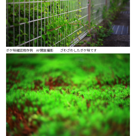
ボケ味確認用作例 AF開放撮影 ざわざわしたボケ味です