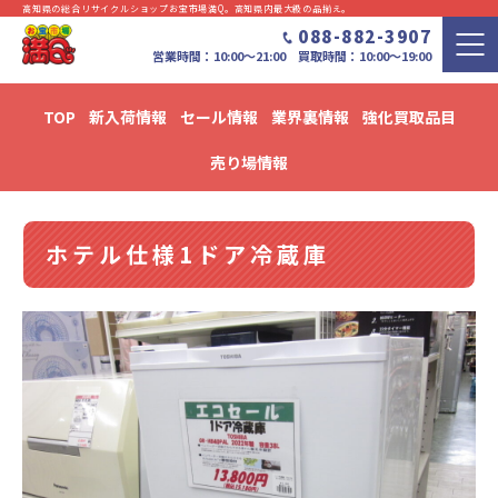
高知県の総合リサイクルショップお宝市場満Q。⾼知県内最⼤級の品揃え。
088-882-3907
営業時間：10:00〜21:00 買取時間：10:00～19:00
TOP
新入荷情報
セール情報
業界裏情報
強化買取品目
新入荷・セール情報・リユース情報 ブログ
売り場情報
ホテル仕様1ドア冷蔵庫