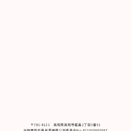
〒781-8121 ⾼知県⾼知市葛島2丁⽬3番51
古物商許可番号愛媛県公安委員会No.821030000567