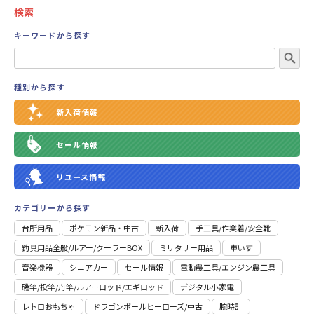
検索
キーワードから探す
種別から探す
新入荷情報
セール情報
リユース情報
カテゴリーから探す
台所用品
ポケモン新品・中古
新入荷
⼿⼯具/作業着/安全靴
釣具用品全般/ルアー/クーラーBOX
ミリタリー用品
車いす
音楽機器
シニアカー
セール情報
電動農工具/エンジン農工具
磯竿/投竿/舟竿/ルアーロッド/エギロッド
デジタル小家電
レトロおもちゃ
ドラゴンボールヒーローズ/中古
腕時計