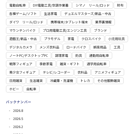
電動自転車
DIY電動工具/空調作業着
シマノ リール/ロッド
財布
各種ゲーム/ソフト
生活家電
デュエルマスターズ/新品・中古
ダイワ リール/ロッド
携帯端末/タブレット端末
業界裏情報
マウンテンバイク
プロ用電動⼯具/エンジン⼯具
ブランド
遊戯王/新品・中古
プラモデル
家電
クロスバイク
小児用玩具
デジタルカメラ
メンズ衣料品
ロードバイク
娯楽用品
工具
ノートPC/デスクトップPC
調理家電
釣具
通勤用自転車
戦隊フィギュア
季節家電
雑貨・ギフト
通学用自転車
美少女フィギュア
テレビ/レコーダー
衣料品
アニメフィギュア
日用雑貨
⽣活雑貨
冷蔵庫・洗濯機
トレカ
その他服飾雑貨
ホビー
自転車
バックナンバー
2026.8
2026.5
2026.2