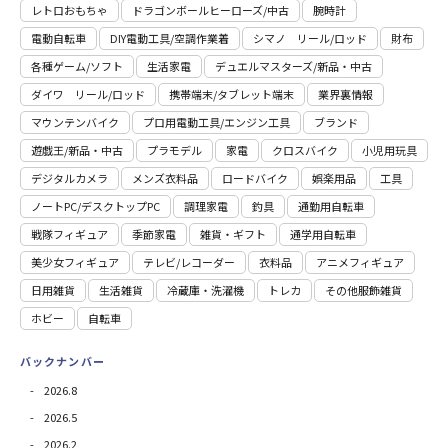
レトロおもちゃ
ドラゴンボールヒーローズ/中古
腕時計
電動自転車
DIY電動工具/空調作業着
シマノ リール/ロッド
財布
各種ゲーム/ソフト
生活家電
デュエルマスターズ/新品・中古
ダイワ リール/ロッド
携帯端末/タブレット端末
業界裏情報
マウンテンバイク
プロ用電動⼯具/エンジン⼯具
ブランド
遊戯王/新品・中古
プラモデル
家電
クロスバイク
小児用玩具
デジタルカメラ
メンズ衣料品
ロードバイク
娯楽用品
工具
ノートPC/デスクトップPC
調理家電
釣具
通勤用自転車
戦隊フィギュア
季節家電
雑貨・ギフト
通学用自転車
美少女フィギュア
テレビ/レコーダー
衣料品
アニメフィギュア
日用雑貨
⽣活雑貨
冷蔵庫・洗濯機
トレカ
その他服飾雑貨
ホビー
自転車
バックナンバー
2026.8
2026.5
2026.2