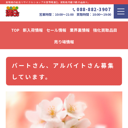
高知県の総合リサイクルショップお宝市場満Q。⾼知県内最⼤級の品揃え。
088-882-3907
営業時間：10:00〜21:00 買取時間：10:00～19:00
TOP
新入荷情報
セール情報
業界裏情報
強化買取品目
新入荷・セール情報・リユース情報 ブログ
売り場情報
パートさん、アルバイトさん募集
しています。