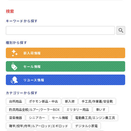
検索
キーワードから探す
種別から探す
新入荷情報
セール情報
リユース情報
カテゴリーから探す
台所用品
ポケモン新品・中古
新入荷
⼿⼯具/作業着/安全靴
釣具用品全般/ルアー/クーラーBOX
ミリタリー用品
車いす
音楽機器
シニアカー
セール情報
電動農工具/エンジン農工具
磯竿/投竿/舟竿/ルアーロッド/エギロッド
デジタル小家電