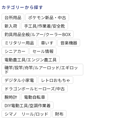
カテゴリーから探す
台所用品
ポケモン新品・中古
新入荷
⼿⼯具/作業着/安全靴
釣具用品全般/ルアー/クーラーBOX
ミリタリー用品
車いす
音楽機器
シニアカー
セール情報
電動農工具/エンジン農工具
磯竿/投竿/舟竿/ルアーロッド/エギロッ
ド
デジタル小家電
レトロおもちゃ
ドラゴンボールヒーローズ/中古
腕時計
電動自転車
DIY電動工具/空調作業着
シマノ リール/ロッド
財布