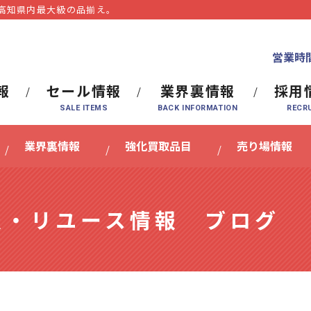
⾼知県内最⼤級の品揃え。
営業時間
報
セール情報
業界裏情報
採用
業界裏情報
強化買取品目
売り場情報
報・リユース情報 ブログ