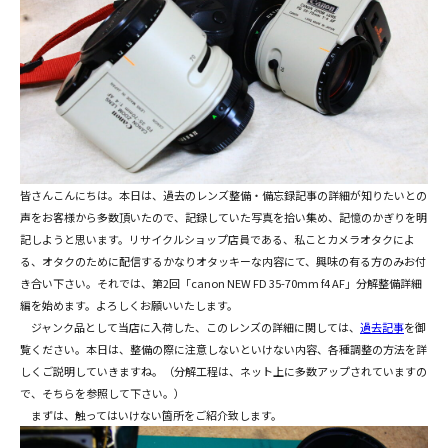
皆さんこんにちは。本日は、過去のレンズ整備・備忘録記事の詳細が知りたいとの
声をお客様から多数頂いたので、記録していた写真を拾い集め、記憶のかぎりを明
記しようと思います。リサイクルショップ店員である、私ことカメラオタクによ
る、オタクのために配信するかなりオタッキーな内容にて、興味の有る方のみお付
き合い下さい。それでは、第2回「canon NEW FD 35-70mm f4 AF」分解整備詳細
編を始めます。よろしくお願いいたします。
ジャンク品として当店に入荷した、このレンズの詳細に関しては、
過去記事
を御
覧ください。本日は、整備の際に注意しないといけない内容、各種調整の方法を詳
しくご説明していきますね。（分解工程は、ネット上に多数アップされていますの
で、そちらを参照して下さい。）
まずは、触ってはいけない箇所をご紹介致します。