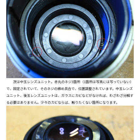
次は中玉レンズユニット。赤丸のネジ3箇所（1箇所は写真には写っていない）
で、固定されていて、そのネジの締め具合で、位置調整されています。中玉レンズ
ユニット、後玉レンズユニットは、ガラスにカビなどがなければ、わざわざ分解す
る必要はありません。少々のカビならば、触りたくない箇所になります。