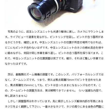
写真のように、前玉レンズユニットも元通り躯体に戻し、カメラにマウントしま
す。ライブビューで遠景を見ながら、ピントリングを回し、ピントが合う箇所があ
るかどうかを、確認します。中玉レンズユニットの位置が所定の場所でなければ、
どこにもピントが合わないはずです。中玉レンズユニットのネジの締め具合を徐々
に緩めながら、何回か同じ作業を繰り返し、ピントの合う箇所を探り当てます。こ
れで、中玉レンズユニットの位置調整は完了です。確か、それほど難しい作業では
なかったはずです。
次は、最難関のズーム機構の調整です。このレンズ、バリフォーカルレンズでは
なく、ズームレンズです。つまり、例えば焦点距離70mmでピントを合わせたあ
と、焦点距離を35mmにしても、ピントは合ったままになるレンズなのです。こ
の、ズームピントの調整方法は、実は解明できていません。（いい加減な内容で、
申し訳ありません）
しかし！調整箇所はわかっています。先に掲示したレンズ躯体内部の写真にある
ネジ①をよく観察して下さい。一番大きなネジで、ネジの周りにある金色の円盤に