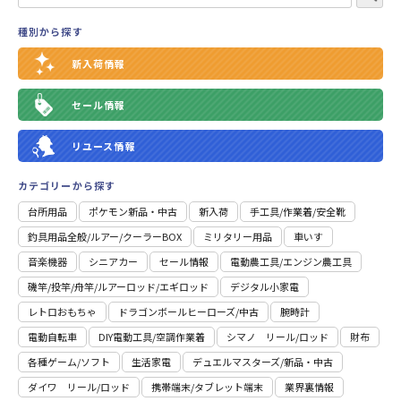
種別から探す
新入荷情報
セール情報
リユース情報
カテゴリーから探す
台所用品
ポケモン新品・中古
新入荷
⼿⼯具/作業着/安全靴
釣具用品全般/ルアー/クーラーBOX
ミリタリー用品
車いす
音楽機器
シニアカー
セール情報
電動農工具/エンジン農工具
磯竿/投竿/舟竿/ルアーロッド/エギロッド
デジタル小家電
レトロおもちゃ
ドラゴンボールヒーローズ/中古
腕時計
電動自転車
DIY電動工具/空調作業着
シマノ リール/ロッド
財布
各種ゲーム/ソフト
生活家電
デュエルマスターズ/新品・中古
ダイワ リール/ロッド
携帯端末/タブレット端末
業界裏情報