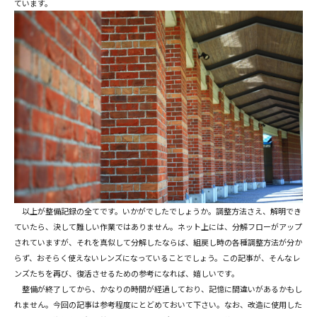
ています。
以上が整備記録の全てです。いかがでしたでしょうか。調整方法さえ、解明でき
ていたら、決して難しい作業ではありません。ネット上には、分解フローがアップ
されていますが、それを真似して分解したならば、組戻し時の各種調整方法が分か
らず、おそらく使えないレンズになっていることでしょう。この記事が、そんなレ
ンズたちを再び、復活させるための参考になれば、嬉しいです。
整備が終了してから、かなりの時間が経過しており、記憶に間違いがあるかもし
れません。今回の記事は参考程度にとどめておいて下さい。なお、改造に使用した