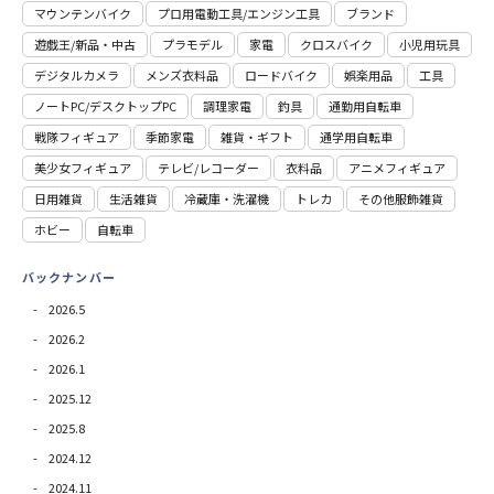
マウンテンバイク
プロ用電動⼯具/エンジン⼯具
ブランド
遊戯王/新品・中古
プラモデル
家電
クロスバイク
小児用玩具
デジタルカメラ
メンズ衣料品
ロードバイク
娯楽用品
工具
ノートPC/デスクトップPC
調理家電
釣具
通勤用自転車
戦隊フィギュア
季節家電
雑貨・ギフト
通学用自転車
美少女フィギュア
テレビ/レコーダー
衣料品
アニメフィギュア
日用雑貨
⽣活雑貨
冷蔵庫・洗濯機
トレカ
その他服飾雑貨
ホビー
自転車
バックナンバー
2026.5
2026.2
2026.1
2025.12
2025.8
2024.12
2024.11