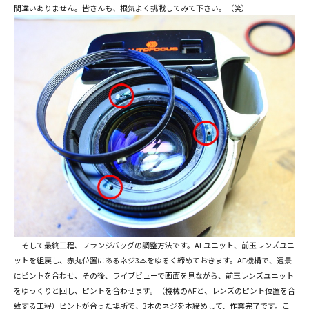
間違いありません。皆さんも、根気よく挑戦してみて下さい。（笑）
そして最終工程、フランジバッグの調整方法です。AFユニット、前玉レンズユニ
ットを組戻し、赤丸位置にあるネジ3本をゆるく締めておきます。AF機構で、遠景
にピントを合わせ、その後、ライブビューで画面を見ながら、前玉レンズユニット
をゆっくりと回し、ピントを合わせます。（機械のAFと、レンズのピント位置を合
致する工程）ピントが合った場所で、3本のネジを本締めして、作業完了です。こ