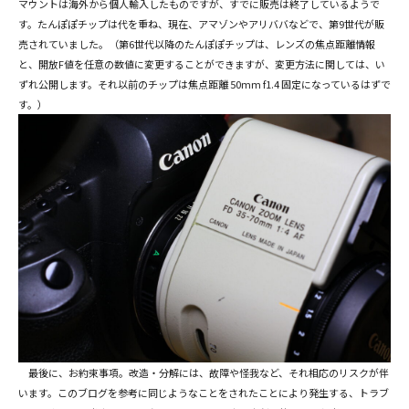
マウントは海外から個人輸入したものですが、すでに販売は終了しているようで
す。たんぽぽチップは代を重ね、現在、アマゾンやアリババなどで、第9世代が販
売されていました。（第6世代以降のたんぽぽチップは、レンズの焦点距離情報
と、開放F値を任意の数値に変更することができますが、変更方法に関しては、い
ずれ公開します。それ以前のチップは焦点距離 50mm f1.4 固定になっているはずで
す。）
最後に、お約束事項。改造・分解には、故障や怪我など、それ相応のリスクが伴
います。このブログを参考に同じようなことをされたことにより発生する、トラブ