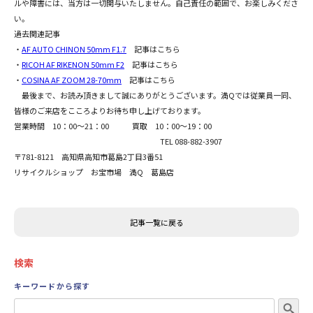
ルや障害には、当方は一切関与いたしません。自己責任の範囲で、お楽しみくださ
い。
過去関連記事
・
AF AUTO CHINON 50mm F1.7
記事はこちら
・
RICOH AF RIKENON 50mm F2
記事はこちら
・
COSINA AF ZOOM 28-70mm
記事はこちら
最後まで、お読み頂きまして誠にありがとうございます。満Qでは従業員一同、
皆様のご来店をこころよりお待ち申し上げております。
営業時間 10：00～21：00 買取 10：00～19：00
TEL 088-882-3907
〒781-8121 高知県高知市葛島2丁目3番51
リサイクルショップ お宝市場 満Q 葛島店
記事一覧に戻る
検索
キーワードから探す