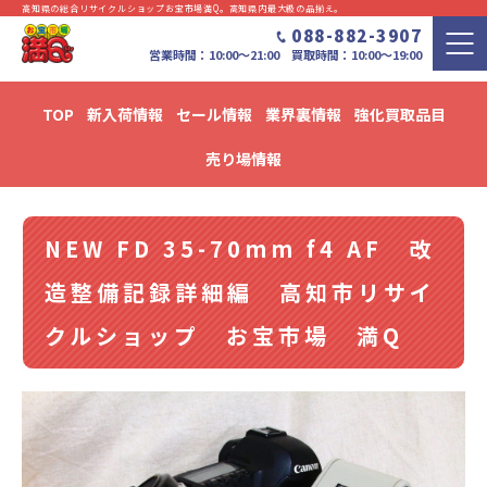
高知県の総合リサイクルショップお宝市場満Q。⾼知県内最⼤級の品揃え。
088-882-3907
営業時間：10:00〜21:00 買取時間：10:00～19:00
TOP
新入荷情報
セール情報
業界裏情報
強化買取品目
新入荷・セール情報・リユース情報 ブログ
売り場情報
NEW FD 35-70mm f4 AF 改
造整備記録詳細編 高知市リサイ
クルショップ お宝市場 満Q