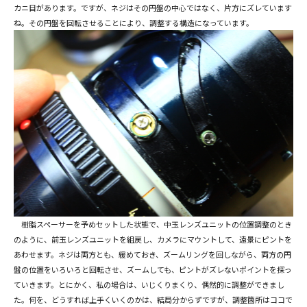
カニ目があります。ですが、ネジはその円盤の中心ではなく、片方にズレています
ね。その円盤を回転させることにより、調整する構造になっています。
樹脂スペーサーを予めセットした状態で、中玉レンズユニットの位置調整のとき
のように、前玉レンズユニットを組戻し、カメラにマウントして、遠景にピントを
あわせます。ネジは両方とも、緩めておき、ズームリングを回しながら、両方の円
盤の位置をいろいろと回転させ、ズームしても、ピントがズレないポイントを探っ
ていきます。とにかく、私の場合は、いじくりまくり、偶然的に調整ができまし
た。何を、どうすれば上手くいくのかは、結局分からずですが、調整箇所はココで