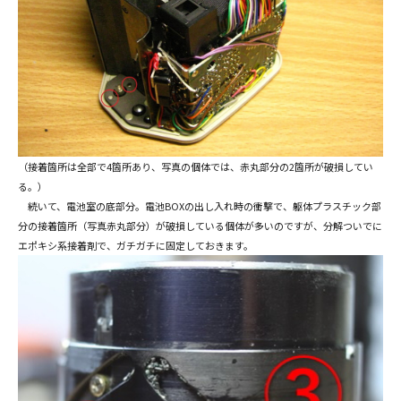
（接着箇所は全部で4箇所あり、写真の個体では、赤丸部分の2箇所が破損してい
る。）
続いて、電池室の底部分。電池BOXの出し入れ時の衝撃で、躯体プラスチック部
分の接着箇所（写真赤丸部分）が破損している個体が多いのですが、分解ついでに
エポキシ系接着剤で、ガチガチに固定しておきます。