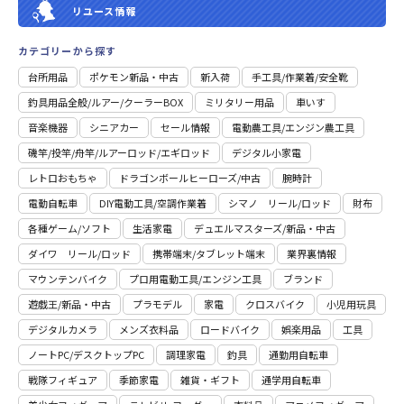
リユース情報
カテゴリーから探す
台所用品
ポケモン新品・中古
新入荷
⼿⼯具/作業着/安全靴
釣具用品全般/ルアー/クーラーBOX
ミリタリー用品
車いす
音楽機器
シニアカー
セール情報
電動農工具/エンジン農工具
磯竿/投竿/舟竿/ルアーロッド/エギロッド
デジタル小家電
レトロおもちゃ
ドラゴンボールヒーローズ/中古
腕時計
電動自転車
DIY電動工具/空調作業着
シマノ リール/ロッド
財布
各種ゲーム/ソフト
生活家電
デュエルマスターズ/新品・中古
ダイワ リール/ロッド
携帯端末/タブレット端末
業界裏情報
マウンテンバイク
プロ用電動⼯具/エンジン⼯具
ブランド
遊戯王/新品・中古
プラモデル
家電
クロスバイク
小児用玩具
デジタルカメラ
メンズ衣料品
ロードバイク
娯楽用品
工具
ノートPC/デスクトップPC
調理家電
釣具
通勤用自転車
戦隊フィギュア
季節家電
雑貨・ギフト
通学用自転車