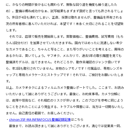
に、かなりの時間が掛かるにも関わらず、無駄な回り道を幾度も繰り返したた
め）。整備は概ね成功かなぁ、試写結果もまずまず良好と言っても許されるでしょ
う。休日が4日も潰れてしまい、正直、採算は取れませんが、整備品を所有される
次の所有者様に喜んでいただければ、本望です！末永く大切にされることを切望致
します。
それでは、店頭で販売を開始致します。買取価格に、整備費用、試写費用（もち
ろん1回分だけ）を加算させていただきますね。国内ではめったに流通しない希少
なカメラであること、ちゃんと写ること、また写りがいいことを考えると、興味の
あるかたは、買いでしょう。ヤフオク、メルカリで、過去5年の取引履歴を見ても
整備済モデルは、出てきません。それどころか、動作未確認のジャンク扱いです
ら、年2回も取引されていません。本物のレアモノです！付属品は、専用レンズキ
ャップと専用カメラケースとストラップです！それでは、ご検討をお願いいたしま
す。
以上、カメラオタクによるフィルムカメラ整備レポートでした。ここまで、お読み
いただいまして誠にありがとうございます。最後に、お約束事項。カメラ分解に
は、故障や怪我など、それ相応のリスクが伴います。このブログを参考に同じよう
なことをされたことにより発生する、トラブルや障害には、当方は一切関与いたし
ません。自己責任の範囲で、お楽しみください。
・
chinon 35F-MA INFRAFOCUS 整備記録記事
はこちら
最後まで、お読み頂きまして誠にありがとうございます。満Qでは従業員一同、