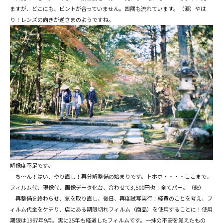
ますが、どこにも、ピントが合っていません。四隅も流れています。（涙）やは
り！レンズの向きが逆さまのようですね。
解像度不足です。
ち～ん！はい、やり直し！再分解整備の始まりです。トホホ・・・・ここまで、
フィルム代、現像代、画像データ化台、合わせて3,500円也！全てパー。（悲）
再整備を終わらせ、気を取り直し、後日、再度試写実行！経費のことを考え、フ
ィルム代金をケチり、店にある期限切れフィルム（商品）を使用することに！使用
期限は1997年9月。実に25年も経過したフィルムです。一抹の不安を覚えたもの