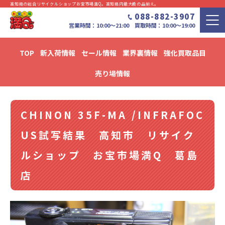
高知県の総合リサイクルショップお宝市場満Q。⾼知県内最⼤級の品揃え。
088-882-3907
営業時間：10:00〜21:00 買取時間：10:00～19:00
TOP
新入荷情報
セール情報
業界裏情報
強化買取品目
新入荷・セール情報・リユース情報 ブログ
売り場情報
CHINON 35F-MA /INFRAFOC
US試写結果 高知市 リサイク
ルショップ お宝市場満Q 葛島
店