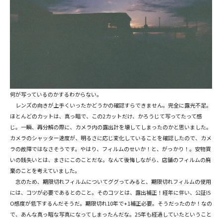
何が写っているのかするわからない。
レンズの向きが上手くいったかどうかの確認すらできません。完全に露光不足。
ほとんどのカットは、真っ暗で、この2カットだけ、かろうじて写ってたって感
じ。一瞬、再分解の際に、カメラ内の露出計を壊してしまったのかと思いました。
カメラのシャッター速度が、明るさに応じ変化していることを確認したので、カメ
ラの故障ではなさそうです。やはり、フィルムのせいか！と、がっかり！。安物買
いの銭失いとは、まさにこのことだな。なんて後悔しながら、店舗のフィルムの廃
棄のことを考えていました。
念のため、期限切れフィルムについてググってみると、期限切れフィルムの使用
には、コツが必要であるとのこと。そのコツとは、露出補正！経年に伴い、公証IS
O感度が低下するんだそうだ。期限切れ10年で+1補正必要。そうだったのか！なの
で、あんな真っ暗な写真になってしまったんだな。25年も経過していたということ