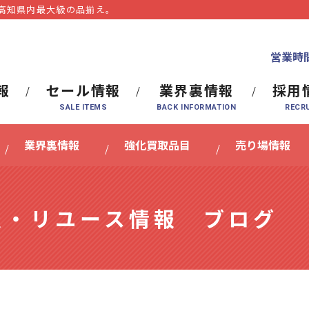
⾼知県内最⼤級の品揃え。
営業時間
報
セール情報
業界裏情報
採用
業界裏情報
強化買取品目
売り場情報
報・リユース情報 ブログ