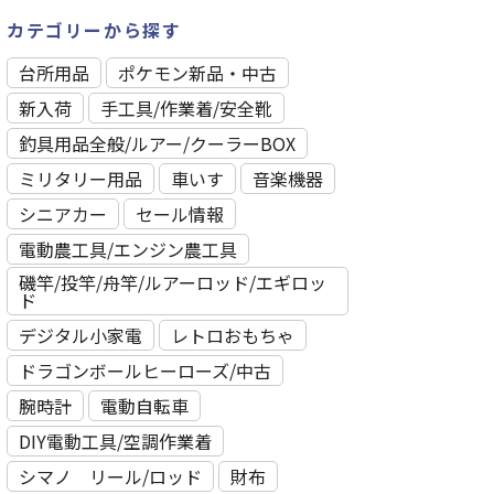
カテゴリーから探す
台所用品
ポケモン新品・中古
新入荷
⼿⼯具/作業着/安全靴
釣具用品全般/ルアー/クーラーBOX
ミリタリー用品
車いす
音楽機器
シニアカー
セール情報
電動農工具/エンジン農工具
磯竿/投竿/舟竿/ルアーロッド/エギロッ
ド
デジタル小家電
レトロおもちゃ
ドラゴンボールヒーローズ/中古
腕時計
電動自転車
DIY電動工具/空調作業着
シマノ リール/ロッド
財布