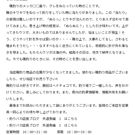
磯釣りのメッカ○○島で、グレをねらっていた時のことです。
磯のキワキワをねらって釣りをしていた時に当たりがありました。この「当たり」
の表現は難しいのですが、「ぬらっ」とウキが沈んだので、とりあえず合わせて掛
けてみました。巻き上げ時の感覚は、「ぬらぬら？」とした引き味わいです。上が
ってきたウツボ、大きいものではありませんでしたが、悩ましいことが発生！そ
う、どうやって針を外せば良いのか・・・・磯の上で、大暴れしてるし、さわると
噛まれそうだし・・・なすすべもなく途方にくれていると、奇跡的に針が外れ事な
きを得ました。もちろんウツボは海の中。結局その日は、坊主で納竿となりまし
た。今でも磯釣りのときには、その時のことを思い出します。
当店磯釣り商品の在庫が少なくなってきました。使わない磯釣り用品がございま
したら、ぜひ当店でお売り下さい!!
磯釣りは大好きですが、腕前はヘナチョコです。釣り場でご一緒したら、声をおか
けください。楽しみにしております。また、県内の釣果情報等、情報共有をお願い
いたします。
最後までお読みいただきまして誠にありがとうございます。皆様のご来店を従業
員一同心よりお待ち申し上げております。
・釣りバカ店長ブログ 外道魚編 1 はこちら
・釣りバカ店長ブログ 外道魚編 2 はこちら
営業時間 10：00～21：00 買取 10：00～19：00