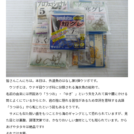
皆さんこんにちは。本日は、外道魚のはなし第3弾ウツボです。
ウツボとは、ウナギ目ウツボ科に分類される海水魚の総称で、
名前の由来には所説あり「うつお」・「ゆぎ゛」という矢を入れて肩や腰にかける
筒とよくにているからとか、岩の陰に隠れる習性があるため空洞を意味する古語
「うつほら」から転じたという説もあるそうです。
サメにも似た鋭い歯をもつことから海のギャングとして恐れられていますが、見
た目とは裏腹、調理次第では、かなりおいしい食材としても知られています。から
あげやタタキは絶品です!!
それでは本題。