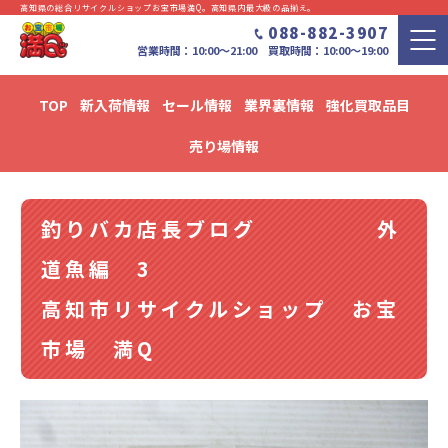
高知県の総合リサイクルショップお宝市場満Q。⾼知県内最⼤級の品揃え。
088-882-3907
営業時間：10:00〜21:00 買取時間：10:00～19:00
TOP
新入荷情報
セール情報
業界裏情報
強化買取品目
新入荷・セール情報・リユース情報 ブログ
売り場情報
釣りバカ店長ブログ 外
道魚編 3
高知市リサイクルショップ お宝
市場 満Q