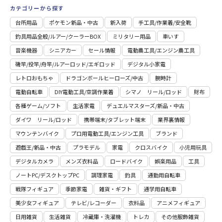
カテゴリーから探す
台所用品
ポケモン新品・中古
新入荷
⼿⼯具/作業着/安全靴
釣具用品全般/ルアー/クーラーBOX
ミリタリー用品
車いす
音楽機器
シニアカー
セール情報
電動農工具/エンジン農工具
磯竿/投竿/舟竿/ルアーロッド/エギロッド
デジタル小家電
レトロおもちゃ
ドラゴンボールヒーローズ/中古
腕時計
電動自転車
DIY電動工具/空調作業着
シマノ リール/ロッド
財布
各種ゲーム/ソフト
生活家電
デュエルマスターズ/新品・中古
ダイワ リール/ロッド
携帯端末/タブレット端末
業界裏情報
マウンテンバイク
プロ用電動⼯具/エンジン⼯具
ブランド
遊戯王/新品・中古
プラモデル
家電
クロスバイク
小児用玩具
デジタルカメラ
メンズ衣料品
ロードバイク
娯楽用品
工具
ノートPC/デスクトップPC
調理家電
釣具
通勤用自転車
戦隊フィギュア
季節家電
雑貨・ギフト
通学用自転車
美少女フィギュア
テレビ/レコーダー
衣料品
アニメフィギュア
日用雑貨
⽣活雑貨
冷蔵庫・洗濯機
トレカ
その他服飾雑貨