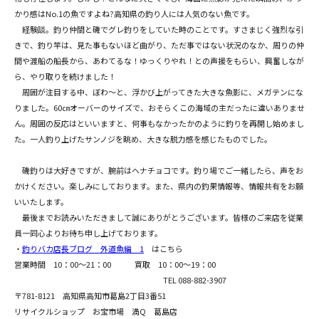
かり感はNo.1の魚ですよね?高知県の釣り人には人気のない魚です。
経験談。釣り仲間と磯でグレ釣りをしていた時のことです。すさまじく強烈な引
きで、釣り竿は、見た事もないほど曲がり、ただ事ではない状況のなか、周りの仲
間や渡船の船長から、あわてるな！ゆっくりやれ！との声援をもらい、興奮しなが
ら、やり取りを続けました！
周囲が注目する中、ぼわ～と、浮かび上がってきた大きな魚影に、メガテンにな
りました。60㎝オーバーのサイズで、おそらくこの海域の主だったに違いありませ
ん。周囲の反応はといいますと、何事もなかったかのように釣りを再開し始めまし
た。一人釣り上げたサンノジを眺め、大きな脱力感を感じたものでした。
磯釣りは大好きですが、腕前はヘナチョコです。釣り場でご一緒したら、声をお
かけください。楽しみにしております。また、県内の釣果情報等、情報共有をお願
いいたします。
最後までお読みいただきまして誠にありがとうございます。皆様のご来店を従業
員一同心よりお待ち申し上げております。
・
釣りバカ店長ブログ 外道魚編 1
はこちら
営業時間 10：00～21：00 買取 10：00～19：00
TEL 088-882-3907
〒781-8121 高知県高知市葛島2丁目3番51
リサイクルショップ お宝市場 満Q 葛島店