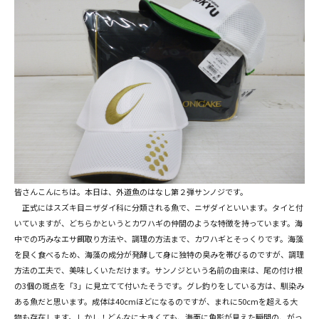
皆さんこんにちは。本日は、外道魚のはなし第２弾サンノジです。
正式にはスズキ目ニザダイ科に分類される魚で、ニザダイといいます。タイと付
いていますが、どちらかというとカワハギの仲間のような特徴を持っています。海
中での巧みなエサ餌取り方法や、調理の方法まで、カワハギとそっくりです。海藻
を良く食べるため、海藻の成分が発酵して身に独特の臭みを帯びるのですが、調理
方法の工夫で、美味しくいただけます。サンノジという名前の由来は、尾の付け根
の3個の斑点を「3」に見立てて付いたそうです。グレ釣りをしている方は、馴染み
ある魚だと思います。成体は40cmほどになるのですが、まれに50cmを超える大
物も存在します。しかし！どんなに大きくても、海面に魚影が見えた瞬間の、がっ