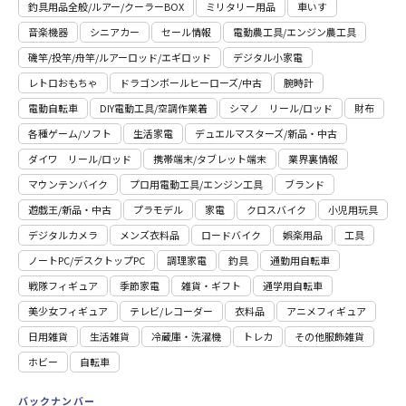
釣具用品全般/ルアー/クーラーBOX
ミリタリー用品
車いす
音楽機器
シニアカー
セール情報
電動農工具/エンジン農工具
磯竿/投竿/舟竿/ルアーロッド/エギロッド
デジタル小家電
レトロおもちゃ
ドラゴンボールヒーローズ/中古
腕時計
電動自転車
DIY電動工具/空調作業着
シマノ リール/ロッド
財布
各種ゲーム/ソフト
生活家電
デュエルマスターズ/新品・中古
ダイワ リール/ロッド
携帯端末/タブレット端末
業界裏情報
マウンテンバイク
プロ用電動⼯具/エンジン⼯具
ブランド
遊戯王/新品・中古
プラモデル
家電
クロスバイク
小児用玩具
デジタルカメラ
メンズ衣料品
ロードバイク
娯楽用品
工具
ノートPC/デスクトップPC
調理家電
釣具
通勤用自転車
戦隊フィギュア
季節家電
雑貨・ギフト
通学用自転車
美少女フィギュア
テレビ/レコーダー
衣料品
アニメフィギュア
日用雑貨
⽣活雑貨
冷蔵庫・洗濯機
トレカ
その他服飾雑貨
ホビー
自転車
バックナンバー