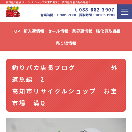
高知県の総合リサイクルショップお宝市場満Q。⾼知県内最⼤級の品揃え。
088-882-3907
営業時間：10:00〜21:00 買取時間：10:00～19:00
TOP
新入荷情報
セール情報
業界裏情報
強化買取品目
新入荷・セール情報・リユース情報 ブログ
売り場情報
釣りバカ店長ブログ 外
道魚編 2
高知市リサイクルショップ お宝
市場 満Q