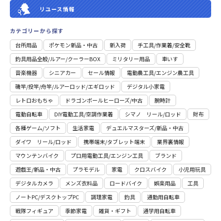
リユース情報
カテゴリーから探す
台所用品
ポケモン新品・中古
新入荷
⼿⼯具/作業着/安全靴
釣具用品全般/ルアー/クーラーBOX
ミリタリー用品
車いす
音楽機器
シニアカー
セール情報
電動農工具/エンジン農工具
磯竿/投竿/舟竿/ルアーロッド/エギロッド
デジタル小家電
レトロおもちゃ
ドラゴンボールヒーローズ/中古
腕時計
電動自転車
DIY電動工具/空調作業着
シマノ リール/ロッド
財布
各種ゲーム/ソフト
生活家電
デュエルマスターズ/新品・中古
ダイワ リール/ロッド
携帯端末/タブレット端末
業界裏情報
マウンテンバイク
プロ用電動⼯具/エンジン⼯具
ブランド
遊戯王/新品・中古
プラモデル
家電
クロスバイク
小児用玩具
デジタルカメラ
メンズ衣料品
ロードバイク
娯楽用品
工具
ノートPC/デスクトップPC
調理家電
釣具
通勤用自転車
戦隊フィギュア
季節家電
雑貨・ギフト
通学用自転車