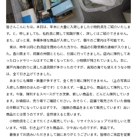
皆さんこんにちは。本日は、年末に大量に入荷しました小物釣具をご紹介いたしま
す。と、申しましても、私釣具に関して知識が無く、詳しくはご紹介できません。
また、ぱっと見、多種多様な商品が入荷していて、個々のご案内は不可能です。
実は、昨年10月に釣具店を閉められた方から、商品の引取依頼の連絡が入りまし
た。香川県まで、同業の仲間とともに、引揚に行ってきました。店内に陳列してあ
ったロッドやリールはすでに無くなっており、小物類が残されていました。主に、
瀬戸内海の釣りに適した道具類が多かったのですが、高知の海でも使えそうな小物
は、全て引き上げてきました。
あまりにも種類・数量が多すぎて、全く売り場に陳列できません。（上の写真は
入荷した商材のほんの一部です）とりあえず、一番上から、商品化して陳列してい
ます。今後、陳列するスペースができ次第、新しい商品を、どんどん陳列していき
ます。お値段は、売り場でご確認ください。おそらく、店舗で販売されていた価格
の半額以下になっているはずです。（複数の商品をまとめて販売しています）古い
商品だとは思うのですが、全然使えると思います。
小物釣具をここまでたくさん販売している、リサイクルショップでは珍しいと思
います。今回、引き上げてきた商品は、少々古いものですが、新品です。
最後までお読みいただきまして誠にありがとうございます。皆様のご来店を従業