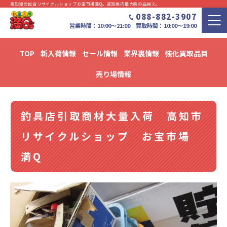
高知県の総合リサイクルショップお宝市場満Q。⾼知県内最⼤級の品揃え。
088-882-3907
営業時間：10:00〜21:00 買取時間：10:00～19:00
TOP
新入荷情報
セール情報
業界裏情報
強化買取品目
新入荷・セール情報・リユース情報 ブログ
売り場情報
釣具店引取商材大量入荷 高知市
リサイクルショップ お宝市場
満Q