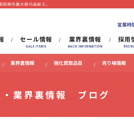
⾼知県内最⼤級の品揃え。
営業時間
報
セール情報
業界裏情報
採用
業界裏情報
強化買取品目
売り場情報
報・業界裏情報 ブログ