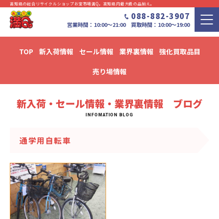
高知県の総合リサイクルショップお宝市場満Q。⾼知県内最⼤級の品揃え。
088-882-3907
営業時間：10:00〜21:00 買取時間：10:00～19:00
TOP
新入荷情報
セール情報
業界裏情報
強化買取品目
新入荷・セール情報・業界裏情報 ブログ
売り場情報
新入荷・セール情報・業界裏情報 ブログ
通学用自転車