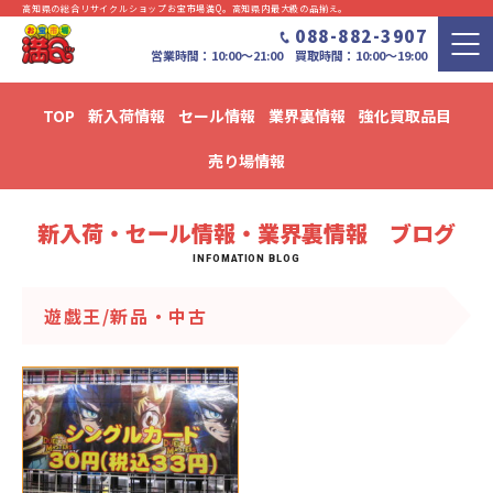
高知県の総合リサイクルショップお宝市場満Q。⾼知県内最⼤級の品揃え。
088-882-3907
営業時間：10:00〜21:00 買取時間：10:00～19:00
TOP
新入荷情報
セール情報
業界裏情報
強化買取品目
新入荷・セール情報・業界裏情報 ブログ
売り場情報
新入荷・セール情報・業界裏情報 ブログ
遊戯王/新品・中古