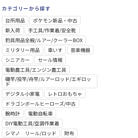
カテゴリーから探す
台所用品
ポケモン新品・中古
新入荷
⼿⼯具/作業着/安全靴
釣具用品全般/ルアー/クーラーBOX
ミリタリー用品
車いす
音楽機器
シニアカー
セール情報
電動農工具/エンジン農工具
磯竿/投竿/舟竿/ルアーロッド/エギロッ
ド
デジタル小家電
レトロおもちゃ
ドラゴンボールヒーローズ/中古
腕時計
電動自転車
DIY電動工具/空調作業着
シマノ リール/ロッド
財布