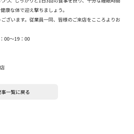
つつ、しっかりと1日3回の食事を摂り、十分な睡眠時間
、健康な体で迎え撃ちましょう。
ございます。従業員一同、皆様のご来店をこころよりお
：00 買取 10：00～19：00
7
葛島2丁目3番51
島店
記事一覧に戻る