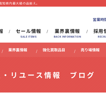
⾼知県内最⼤級の品揃え。
営業時間
報
セール情報
業界裏情報
採用
業界裏情報
強化買取品目
売り場情報
報・リユース情報 ブログ