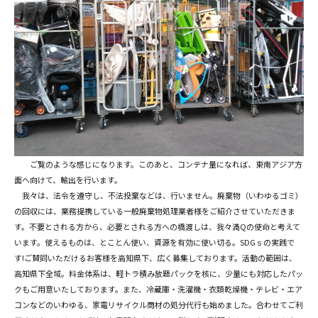
ご覧のような感じになります。このあと、コンテナ量になれば、東南アジア方
面へ向けて、輸出を行います。
我々は、法令を遵守し、不法投棄などは、行いません。廃棄物（いわゆるゴミ）
の回収には、業務提携している一般廃棄物処理業者様をご紹介させていただきま
す。不要とされる方から、必要とされる方への橋渡しは、我々満Qの使命と考えて
います。使えるものは、とことん使い、資源を有効に使い切る。SDGｓの実践で
す!ご賛同いただけるお客様を高知県下、広く募集しております。活動の範囲は、
高知県下全域。料金体系は、軽トラ積み放題パックを核に、少量にも対応したパッ
クもご用意いたしております。また、冷蔵庫・洗濯機・衣類乾燥機・テレビ・エア
コンなどのいわゆる、家電リサイクル商材の処分代行も始めました。合わせてご利