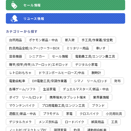
セール情報
リユース情報
カテゴリーから探す
台所用品
ポケモン新品・中古
新入荷
⼿⼯具/作業着/安全靴
釣具用品全般/ルアー/クーラーBOX
ミリタリー用品
車いす
音楽機器
シニアカー
セール情報
電動農工具/エンジン農工具
磯竿/投竿/舟竿/ルアーロッド/エギロッド
デジタル小家電
レトロおもちゃ
ドラゴンボールヒーローズ/中古
腕時計
電動自転車
DIY電動工具/空調作業着
シマノ リール/ロッド
財布
各種ゲーム/ソフト
生活家電
デュエルマスターズ/新品・中古
ダイワ リール/ロッド
携帯端末/タブレット端末
業界裏情報
マウンテンバイク
プロ用電動⼯具/エンジン⼯具
ブランド
遊戯王/新品・中古
プラモデル
家電
クロスバイク
小児用玩具
デジタルカメラ
メンズ衣料品
ロードバイク
娯楽用品
工具
ノートPC/デスクトップPC
調理家電
釣具
通勤用自転車