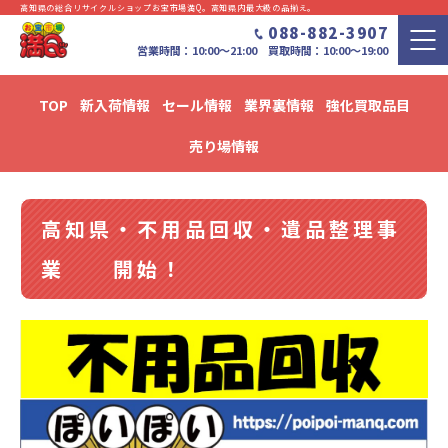
高知県の総合リサイクルショップお宝市場満Q。⾼知県内最⼤級の品揃え。
088-882-3907
営業時間：10:00〜21:00 買取時間：10:00～19:00
TOP
新入荷情報
セール情報
業界裏情報
強化買取品目
新入荷・セール情報・リユース情報 ブログ
売り場情報
高知県・不用品回収・遺品整理事
業 開始！