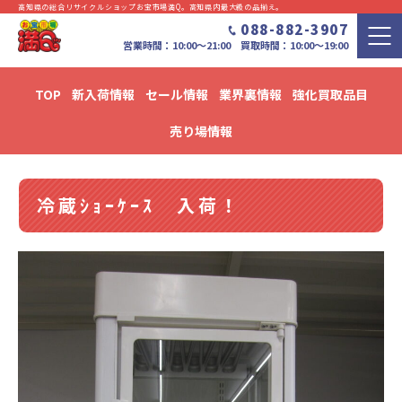
高知県の総合リサイクルショップお宝市場満Q。⾼知県内最⼤級の品揃え。
088-882-3907
営業時間：10:00〜21:00 買取時間：10:00～19:00
TOP
新入荷情報
セール情報
業界裏情報
強化買取品目
新入荷・セール情報・リユース情報 ブログ
売り場情報
冷蔵ｼｮｰｹｰｽ 入荷！