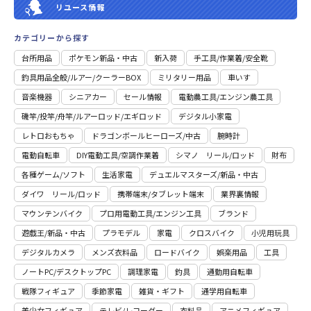
リユース情報
カテゴリーから探す
台所用品
ポケモン新品・中古
新入荷
⼿⼯具/作業着/安全靴
釣具用品全般/ルアー/クーラーBOX
ミリタリー用品
車いす
音楽機器
シニアカー
セール情報
電動農工具/エンジン農工具
磯竿/投竿/舟竿/ルアーロッド/エギロッド
デジタル小家電
レトロおもちゃ
ドラゴンボールヒーローズ/中古
腕時計
電動自転車
DIY電動工具/空調作業着
シマノ リール/ロッド
財布
各種ゲーム/ソフト
生活家電
デュエルマスターズ/新品・中古
ダイワ リール/ロッド
携帯端末/タブレット端末
業界裏情報
マウンテンバイク
プロ用電動⼯具/エンジン⼯具
ブランド
遊戯王/新品・中古
プラモデル
家電
クロスバイク
小児用玩具
デジタルカメラ
メンズ衣料品
ロードバイク
娯楽用品
工具
ノートPC/デスクトップPC
調理家電
釣具
通勤用自転車
戦隊フィギュア
季節家電
雑貨・ギフト
通学用自転車
美少女フィギュア
テレビ/レコーダー
衣料品
アニメフィギュア