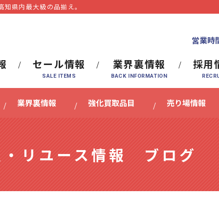
⾼知県内最⼤級の品揃え。
営業時間
報
セール情報
業界裏情報
採用
業界裏情報
強化買取品目
売り場情報
報・リユース情報 ブログ