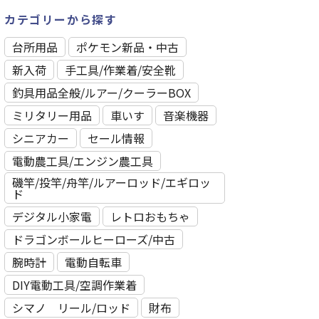
カテゴリーから探す
台所用品
ポケモン新品・中古
新入荷
⼿⼯具/作業着/安全靴
釣具用品全般/ルアー/クーラーBOX
ミリタリー用品
車いす
音楽機器
シニアカー
セール情報
電動農工具/エンジン農工具
磯竿/投竿/舟竿/ルアーロッド/エギロッ
ド
デジタル小家電
レトロおもちゃ
ドラゴンボールヒーローズ/中古
腕時計
電動自転車
DIY電動工具/空調作業着
シマノ リール/ロッド
財布