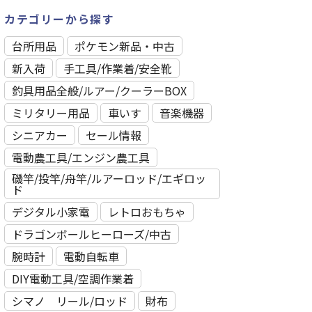
カテゴリーから探す
台所用品
ポケモン新品・中古
新入荷
⼿⼯具/作業着/安全靴
釣具用品全般/ルアー/クーラーBOX
ミリタリー用品
車いす
音楽機器
シニアカー
セール情報
電動農工具/エンジン農工具
磯竿/投竿/舟竿/ルアーロッド/エギロッ
ド
デジタル小家電
レトロおもちゃ
ドラゴンボールヒーローズ/中古
腕時計
電動自転車
DIY電動工具/空調作業着
シマノ リール/ロッド
財布