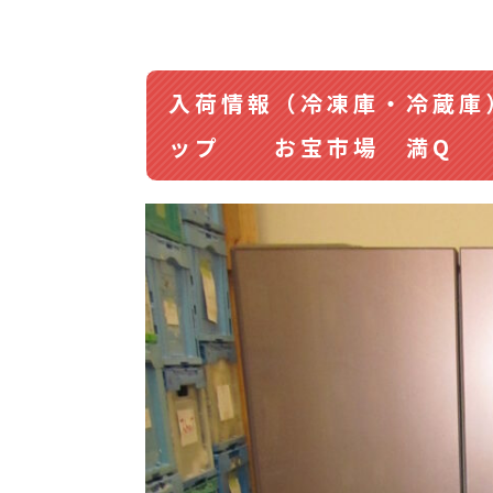
入荷情報（冷凍庫・冷
ップ お宝市場 満Q