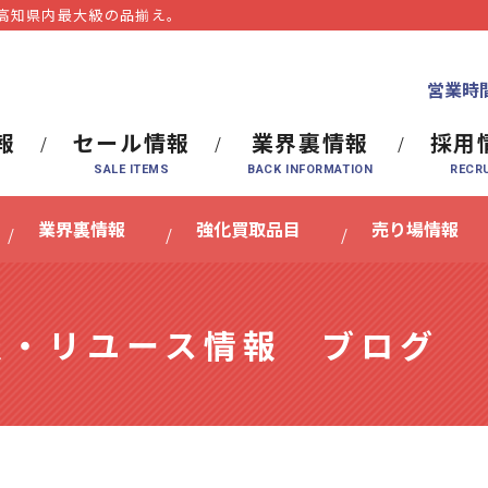
⾼知県内最⼤級の品揃え。
営業時間
報
セール情報
業界裏情報
採用
業界裏情報
強化買取品目
売り場情報
報・リユース情報 ブログ